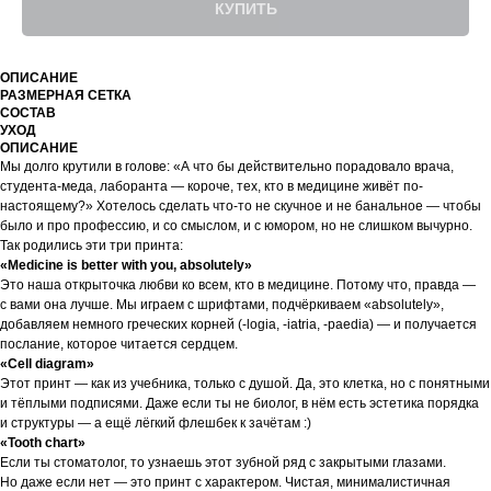
КУПИТЬ
ОПИСАНИЕ
РАЗМЕРНАЯ СЕТКА
СОСТАВ
УХОД
ОПИСАНИЕ
Мы долго крутили в голове: «А что бы действительно порадовало врача,
студента-меда, лаборанта — короче, тех, кто в медицине живёт по-
настоящему?» Хотелось сделать что-то не скучное и не банальное — чтобы
было и про профессию, и со смыслом, и с юмором, но не слишком вычурно.
Так родились эти три принта:
«Medicine is better with you, absolutely»
Это наша открыточка любви ко всем, кто в медицине. Потому что, правда —
с вами она лучше. Мы играем с шрифтами, подчёркиваем «absolutely»,
добавляем немного греческих корней (-logia, -iatria, -paedia) — и получается
послание, которое читается сердцем.
«Cell diagram»
Этот принт — как из учебника, только с душой. Да, это клетка, но с понятными
и тёплыми подписями. Даже если ты не биолог, в нём есть эстетика порядка
и структуры — а ещё лёгкий флешбек к зачётам :)
«Tooth chart»
Если ты стоматолог, то узнаешь этот зубной ряд с закрытыми глазами.
Но даже если нет — это принт с характером. Чистая, минималистичная