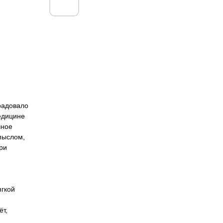
орадовало
медицине
чное
мыслом,
ри
ягкой
ёт,