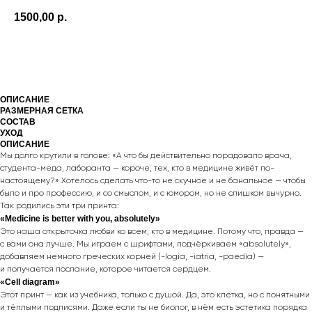
1500,00
р.
КУПИТЬ
ОПИСАНИЕ
РАЗМЕРНАЯ СЕТКА
СОСТАВ
УХОД
ОПИСАНИЕ
Мы долго крутили в голове: «А что бы действительно порадовало врача,
студента-меда, лаборанта — короче, тех, кто в медицине живёт по-
настоящему?» Хотелось сделать что-то не скучное и не банальное — чтобы
было и про профессию, и со смыслом, и с юмором, но не слишком вычурно.
Так родились эти три принта:
«Medicine is better with you, absolutely»
Это наша открыточка любви ко всем, кто в медицине. Потому что, правда —
с вами она лучше. Мы играем с шрифтами, подчёркиваем «absolutely»,
добавляем немного греческих корней (-logia, -iatria, -paedia) —
и получается послание, которое читается сердцем.
«Cell diagram»
Этот принт — как из учебника, только с душой. Да, это клетка, но с понятными
и тёплыми подписями. Даже если ты не биолог, в нём есть эстетика порядка