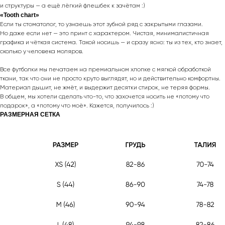
и структуры — а ещё лёгкий флешбек к зачётам :)
«Tooth chart»
Если ты стоматолог, то узнаешь этот зубной ряд с закрытыми глазами.
Но даже если нет — это принт с характером. Чистая, минималистичная
графика и чёткая система. Такой носишь — и сразу ясно: ты из тех, кто знает,
сколько у человека моляров.
Все футболки мы печатаем на премиальном хлопке с мягкой обработкой
ткани, так что они не просто круто выглядят, но и действительно комфортны.
Материал дышит, не жмёт, и выдержит десятки стирок, не теряя формы.
В общем, мы хотели сделать что-то, что захочется носить не «потому что
подарок», а «потому что моё». Кажется, получилось :)
РАЗМЕРНАЯ СЕТКА