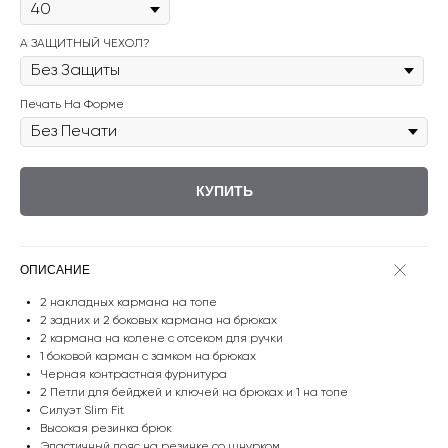
А ЗАЩИТНЫЙ ЧЕХОЛ?
Печать На Форме
КУПИТЬ
ОПИСАНИЕ
2 накладных кармана на топе
2 задних и 2 боковых кармана на брюках
2 кармана на колене с отсеком для ручки
1 боковой карман с замком на брюках
Черная контрастная фурнитура
2 Петли для бейджей и ключей на брюках и 1 на топе
Силуэт Slim Fit
Высокая резинка брюк
Эластичный пояс на резинке со шнурком