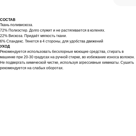
СОСТАВ
Ткань поливискоза.
72% Полиэстер. Долго служит и не растягивается в коленях.
22% Вискоза. Придаёт мягкость ткани.
6% Спандекс. Тянется в 4 стороны, для удобства движений
УХОД
Рекомендуется использовать бесхлорные моющие средства, стирать в
машинке при 20-30 градусах на ручной стирке, во избежание износа волокон.
Не подвергать химической чистке, используя агрессивные химикаты. Сушить
рекомендуется на слабых оборотах.