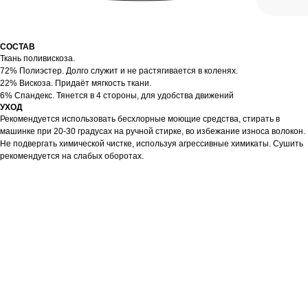
СОСТАВ
Ткань поливискоза.
72% Полиэстер. Долго служит и не растягивается в коленях.
22% Вискоза. Придаёт мягкость ткани.
6% Спандекс. Тянется в 4 стороны, для удобства движений
УХОД
Рекомендуется использовать бесхлорные моющие средства, стирать в
машинке при 20-30 градусах на ручной стирке, во избежание износа волокон.
Не подвергать химической чистке, используя агрессивные химикаты. Сушить
рекомендуется на слабых оборотах.