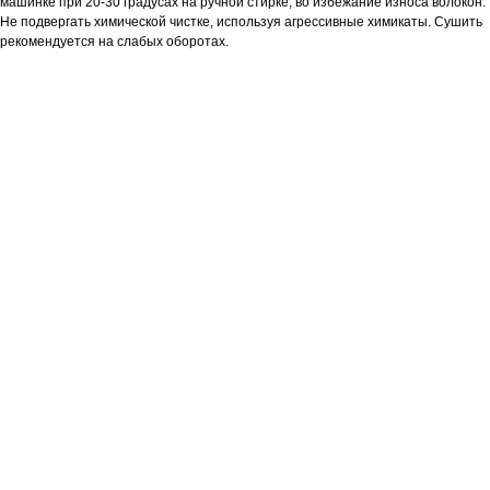
машинке при 20-30 градусах на ручной стирке, во избежание износа волокон.
Не подвергать химической чистке, используя агрессивные химикаты. Сушить
рекомендуется на слабых оборотах.