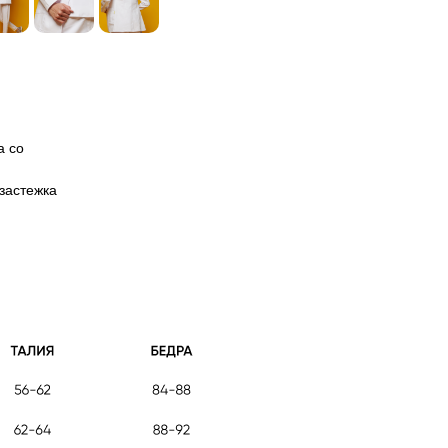
а со
 застежка